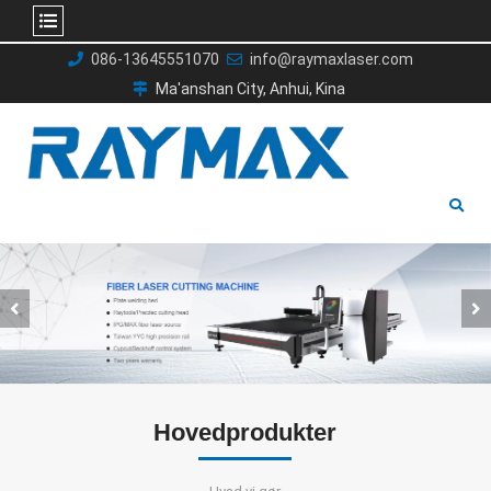
Gå
086-13645551070
info@raymaxlaser.com
til
Ma'anshan City, Anhui, Kina
indhold
Hovedprodukter