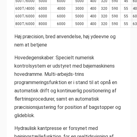
500T/6000
5000
6000
5000
400
320
590
45
60
600T/4000
6000
4000
3000
400
320
590
55
40
600T/6000
6000
6000
5000
400
320
590
55
60
800T/6000
8000
6000
5000
400
320
590
55
63
Høj præcision, bred anvendelse, høj ydeevne og
nem at betjene
Hovedegenskaber: Specielt numerisk
kontrolsystem er udstyret med bøjemaskinens
hovedramme. Multi-arbejds-trins
programmeringsfunktion er i stand til at opnå en
automatisk drift og kontinuerlig positionering af
flertrinsprocedurer, samt en automatisk
præcisionsjustering for position af bagstopper og
glideblok.
Hydraulisk kantpresse er forsynet med
bøjningstællefunktion, for en realtidsvisning af