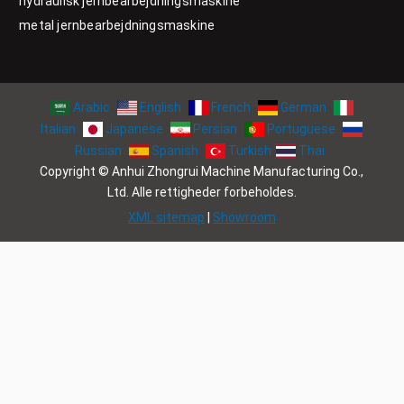
hydraulisk jernbearbejdningsmaskine
metal jernbearbejdningsmaskine
Arabic
English
French
German
Italian
Japanese
Persian
Portuguese
Russian
Spanish
Turkish
Thai
Copyright © Anhui Zhongrui Machine Manufacturing Co.,
Ltd. Alle rettigheder forbeholdes.
XML sitemap
|
Showroom