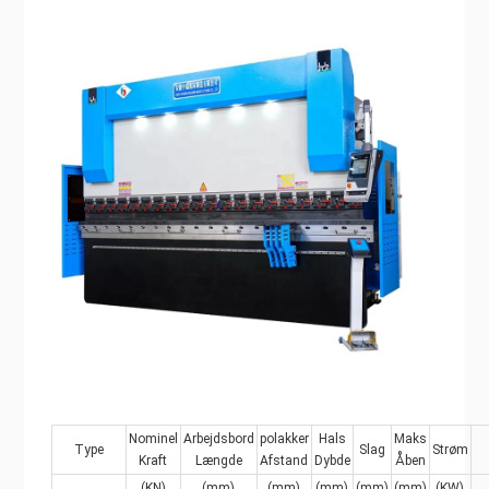
Nominel
Arbejdsbord
polakker
Hals
Maks
Type
Slag
Strøm
Kraft
Længde
Afstand
Dybde
Åben
(KN)
(mm)
(mm)
(mm)
(mm)
(mm)
(KW)