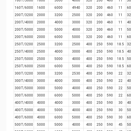
160T/5000
1600
5000
4000
320
200
460
11
50
160T/6000
1600
6000
4940
320
200
460
11
60
200T/3200
2000
3200
2500
320
200
460
11
32
200T/4000
2000
4000
3000
320
200
460
11
40
200T/5000
2000
5000
4000
320
200
460
11
50
200T/6000
2000
6000
5000
320
200
460
11
60
250T/3200
2500
3200
2500
400
250
590
18.5
32
250T/4000
2500
4000
3000
400
250
590
18.5
40
250T/5000
2500
5000
4000
400
250
590
18.5
50
250T/6000
2500
6000
5000
400
250
590
18.5
60
300T/3200
3000
3200
2530
400
250
590
22
32
300T/4000
3000
4000
3000
400
250
590
22
40
300T/5000
3000
5000
4000
400
250
590
22
50
300T/6000
3000
6000
5000
400
250
590
22
60
400T/4000
4000
4000
3000
400
250
590
30
40
400T/5000
4000
5000
4000
400
250
590
30
50
400T/6000
4000
6000
5000
400
250
590
30
60
500T/5000
5000
5000
4000
400
250
590
45
50