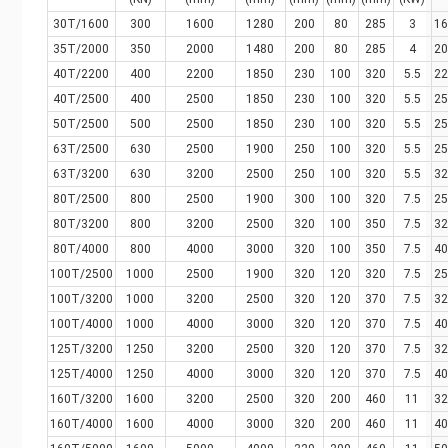
30T/1600
300
1600
1280
200
80
285
3
16
35T/2000
350
2000
1480
200
80
285
4
20
40T/2200
400
2200
1850
230
100
320
5.5
22
40T/2500
400
2500
1850
230
100
320
5.5
25
50T/2500
500
2500
1850
230
100
320
5.5
25
63T/2500
630
2500
1900
250
100
320
5.5
25
63T/3200
630
3200
2500
250
100
320
5.5
32
80T/2500
800
2500
1900
300
100
320
7.5
25
80T/3200
800
3200
2500
320
100
350
7.5
32
80T/4000
800
4000
3000
320
100
350
7.5
40
100T/2500
1000
2500
1900
320
120
320
7.5
25
100T/3200
1000
3200
2500
320
120
370
7.5
32
100T/4000
1000
4000
3000
320
120
370
7.5
40
125T/3200
1250
3200
2500
320
120
370
7.5
32
125T/4000
1250
4000
3000
320
120
370
7.5
40
160T/3200
1600
3200
2500
320
200
460
11
32
160T/4000
1600
4000
3000
320
200
460
11
40