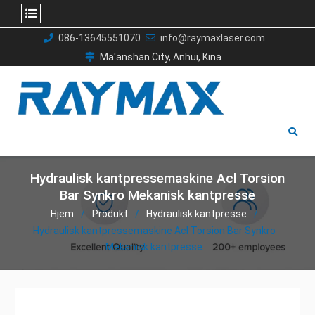
Gå
086-13645551070
info@raymaxlaser.com
til
Ma'anshan City, Anhui, Kina
indhold
Hydraulisk kantpressemaskine Acl Torsion
Bar Synkro Mekanisk kantpresse
Hjem
Produkt
Hydraulisk kantpresse
Hydraulisk kantpressemaskine Acl Torsion Bar Synkro
Mekanisk kantpresse