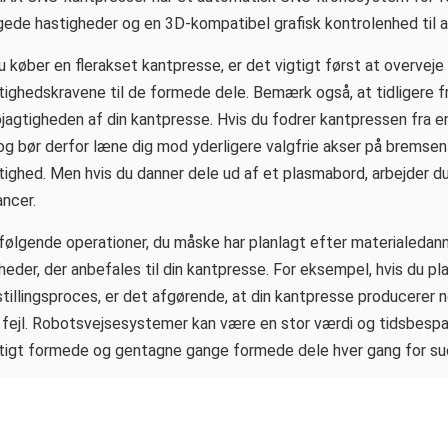
gede hastigheder og en 3D-kompatibel grafisk kontrolenhed til a
u køber en flerakset kantpresse, er det vigtigt først at overvej
tighedskravene til de formede dele. Bemærk også, at tidligere fr
øjagtigheden af din kantpresse. Hvis du fodrer kantpressen fra e
og bør derfor læne dig mod yderligere valgfrie akser på bremse
tighed. Men hvis du danner dele ud af et plasmabord, arbejder 
ancer.
følgende operationer, du måske har planlagt efter materialedann
heder, der anbefales til din kantpresse. For eksempel, hvis du pl
tillingsproces, er det afgørende, at din kantpresse producerer n
 fejl. Robotsvejsesystemer kan være en stor værdi og tidsbesp
tigt formede og gentagne gange formede dele hver gang for su
Cnc hydraulisk 