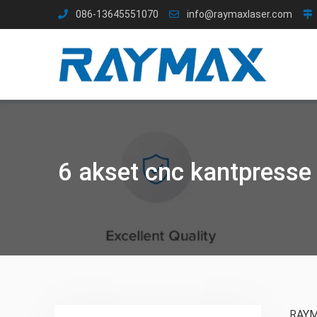
Gå
086-13645551070
info@raymaxlaser.com
til
indhold
6 akset cnc kantpresse
RAYMA