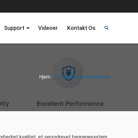
Support
Videoer
Kontakt Os
Hjem
6 akset cnc kantpresse
rbedret kvalitet, et servodrevet baggagesystem